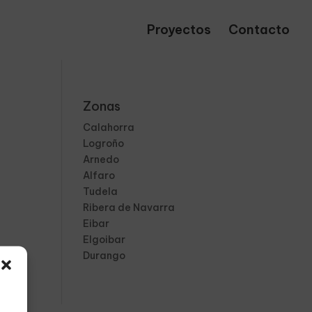
Proyectos
Contacto
Zonas
Calahorra
Logroño
Arnedo
Alfaro
Tudela
Ribera de Navarra
Eibar
Elgoibar
Durango