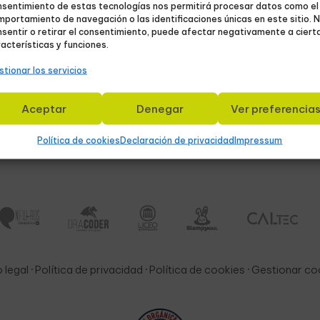
nsentimiento de estas tecnologías nos permitirá procesar datos como el
Contacto
portamiento de navegación o las identificaciones únicas en este sitio. 
sentir o retirar el consentimiento, puede afectar negativamente a ciert
acterísticas y funciones.
941 59 21 03
tionar los servicios
693 775 176
ía
info@thenewads.com
Aceptar
Denegar
Ver preferencia
mpresas
Padre Lucas, 22
Calahorra · La Rioja
Política de cookies
Declaración de privacidad
Impressum
 legal
·
Política de privacidad
·
Política de cookies
·
Gestionar co