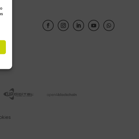
No
as
s
okies