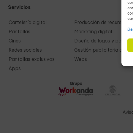
co
Servicios
com
con
car
Cartelería digital
Producción de recursos
Ges
Pantallas
Marketing digital
Cines
Diseño de logos y papeler
Redes sociales
Gestión publicitaria de e
Pantallas exclusivas
Webs
Apps
Aviso