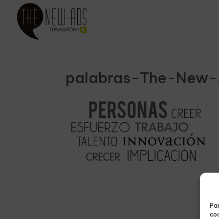
palabras-The-New-
Par
coo