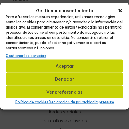
Alfaro
Gestionar consentimiento
Tudela
Para ofrecer las mejores experiencias, utilizamos tecnologías
Ribera de Navarra
como las cookies para almacenar y/o acceder a la información del
Eibar
dispositivo. El consentimiento de estas tecnologías nos permitirá
Elgoibar
procesar datos como el comportamiento de navegación o las
identificaciones únicas en este sitio. No consentir o retirar el
Durango
consentimiento, puede afectar negativamente a ciertas
características y funciones.
Gestionar los servicios
Aceptar
Servicios
Denegar
Cartelería digital
Ver preferencias
Pantallas
Política de cookies
Declaración de privacidad
Cines
Impressum
Redes sociales
Pantallas exclusivas