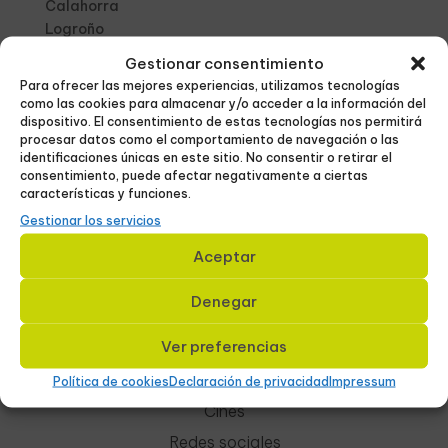
Calahorra
Logroño
Arnedo
Gestionar consentimiento
Alfaro
Para ofrecer las mejores experiencias, utilizamos tecnologías
Tudela
como las cookies para almacenar y/o acceder a la información del
Ribera de Navarra
dispositivo. El consentimiento de estas tecnologías nos permitirá
procesar datos como el comportamiento de navegación o las
Eibar
identificaciones únicas en este sitio. No consentir o retirar el
Elgoibar
consentimiento, puede afectar negativamente a ciertas
Durango
características y funciones.
Gestionar los servicios
Aceptar
Servicios
Denegar
Ver preferencias
Cartelería digital
Pantallas
Política de cookies
Declaración de privacidad
Impressum
Cines
Redes sociales