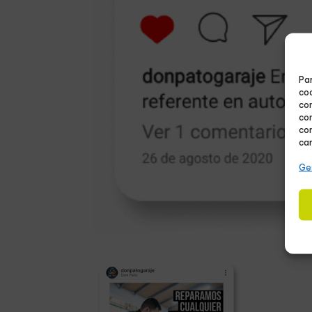
Par
coo
co
com
con
car
Ges