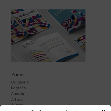
Zonas
Calahorra
Logroño
Arnedo
Alfaro
Tudela
Ribera de Navarra