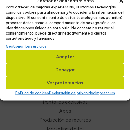
Gestionar consentimiento
Eibar
Para ofrecer las mejores experiencias, utilizamos tecnologías
como las cookies para almacenar y/o acceder a la información del
Elgoibar
dispositivo. El consentimiento de estas tecnologías nos permitirá
Durango
procesar datos como el comportamiento de navegación o las
identificaciones únicas en este sitio. No consentir o retirar el
consentimiento, puede afectar negativamente a ciertas
características y funciones.
Gestionar los servicios
Servicios
Aceptar
Cartelería digital
Denegar
Pantallas
Ver preferencias
Cines
Redes sociales
Política de cookies
Declaración de privacidad
Impressum
Pantallas exclusivas
Apps
Producción de recursos
Marketing digital