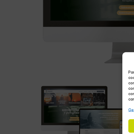
Par
coo
co
com
con
car
Ges