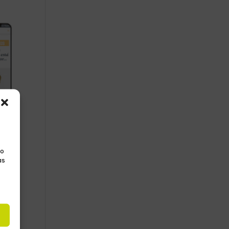
No
as
s