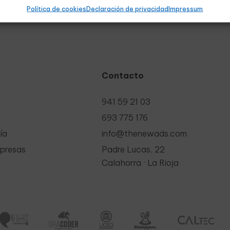
Política de cookies
Declaración de privacidad
Impressum
Contacto
941 59 21 03
693 775 176
ía
info@thenewads.com
mpresas
Padre Lucas, 22
Calahorra · La Rioja