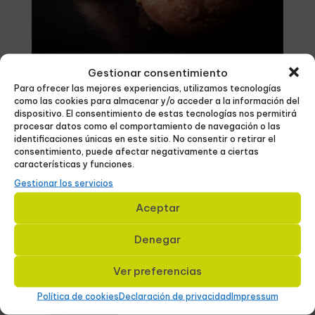
Gestionar consentimiento
Trigo Dulce
Para ofrecer las mejores experiencias, utilizamos tecnologías
como las cookies para almacenar y/o acceder a la información del
20/08/2024
dispositivo. El consentimiento de estas tecnologías nos permitirá
procesar datos como el comportamiento de navegación o las
Cliente Trigo Dulce Año 2018 – Actualidad
identificaciones únicas en este sitio. No consentir o retirar el
Categoría Diseño webDiseño
consentimiento, puede afectar negativamente a ciertas
características y funciones.
corporativoFotografíaVideo corporativo Enlace
Gestionar los servicios
web trigodulce.es Diseño packing y furgoneta
Con este cliente hemos trabajado en diferentes
Aceptar
áreas corporativas. Tanto a nivel diseño gráfico
en...
Denegar
Ver preferencias
Política de cookies
Declaración de privacidad
Impressum