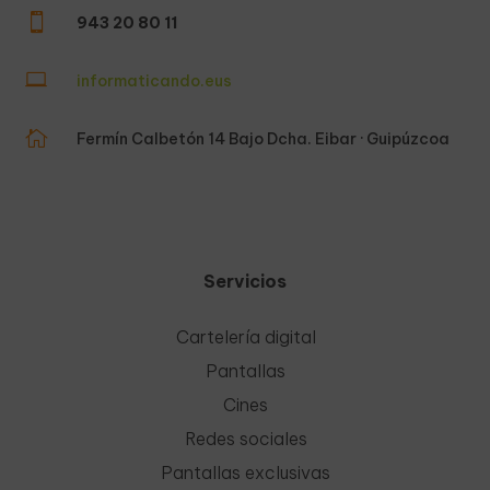

943 20 80 11

informaticando.eus

Fermín Calbetón 14 Bajo Dcha. Eibar · Guipúzcoa
Servicios
Cartelería digital
Pantallas
Cines
Redes sociales
Pantallas exclusivas