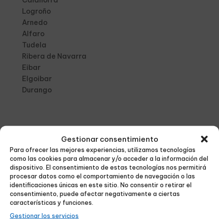
Calahorra
Logroño
Arnedo
Alfaro
Tudela
Ribera de Navarra
Eibar
Elgoibar
Durango
Gestionar consentimiento
Servicios
Para ofrecer las mejores experiencias, utilizamos tecnologías
como las cookies para almacenar y/o acceder a la información del
Cartelería digital
dispositivo. El consentimiento de estas tecnologías nos permitirá
procesar datos como el comportamiento de navegación o las
Pantallas
identificaciones únicas en este sitio. No consentir o retirar el
consentimiento, puede afectar negativamente a ciertas
Cines
características y funciones.
Redes sociales
Gestionar los servicios